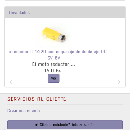
Novedades
granaje de doble eje DC
Openbuilds, espaciador de co
Espaciador de column..
tor ...
3.5 Bs.
.
Ver
SERVICIOS AL CLIENTE
Crear una cuenta
Cliente existente? Iniciar sesión