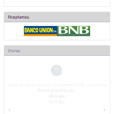
Aceptamos
Ofertas
Rueda de perfil, ranura en V, rodamiento 626, con tornillo
Rueda envuelta pa...
30.0 Bs.
15.0 Bs.