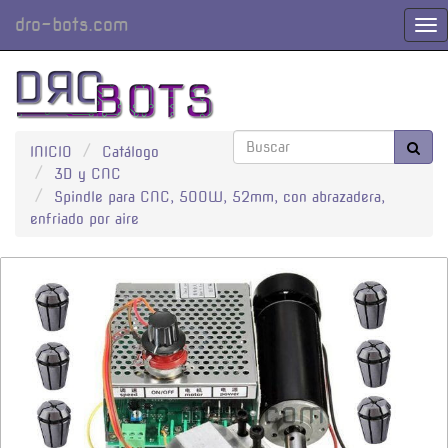
dro-bots.com
Cam
Nav
INICIO
Catálogo
3D y CNC
Spindle para CNC, 500W, 52mm, con abrazadera,
enfriado por aire