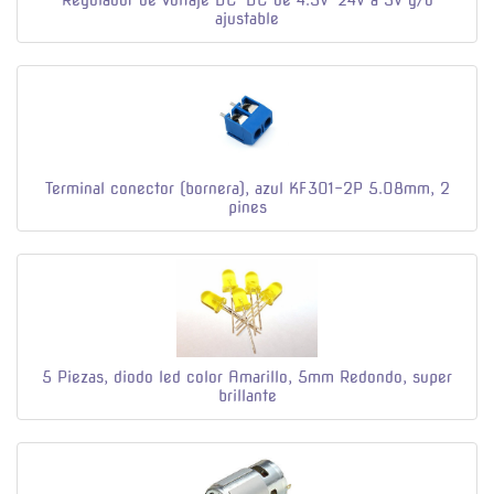
Regulador de voltaje DC-DC de 4.5V-24V a 5V y/o
ajustable
Terminal conector (bornera), azul KF301-2P 5.08mm, 2
pines
5 Piezas, diodo led color Amarillo, 5mm Redondo, super
brillante