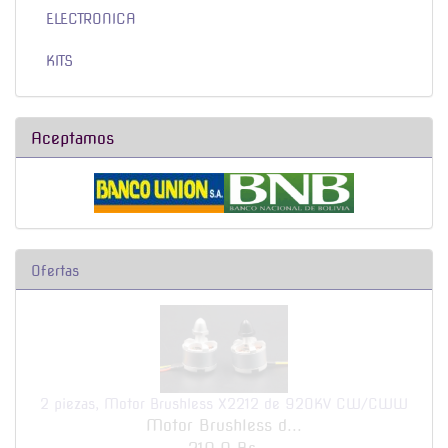
ELECTRONICA
KITS
Aceptamos
Ofertas
2 piezas, Motor Brushless X2212 de 920KV CW/CWW
para
Motor Brushless d...