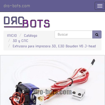
dro-bots.com
Cam
Nav
INICIO
Catálogo
3D y CNC
Extrusora para impresora 3D, E3D Bowden V6 J-head