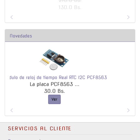
210.0 Bs.
130.0 Bs.
Novedades
F8563
Tuerca con resorte anti retroceso T8
T8 Tuerca de sepa...
15.0 Bs.
Ver
SERVICIOS AL CLIENTE