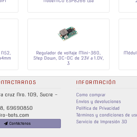
IFI
NodeMCU ESP8266 Lua
 N52,
Regulador de voltaje Mini-360,
Módulo
x3x4mm
Step Down, DC-DC de 23V a 1.0V,
3
NTACTARNOS
INFORMACIÓN
a cruz Nro. 109, Sucre -
Como comprar
Envíos y devoluciones
8, 69690850
Política de Privacidad
ro-bots.com
Términos y condiciones de us
Servicio de Impresión 3D
Contáctenos